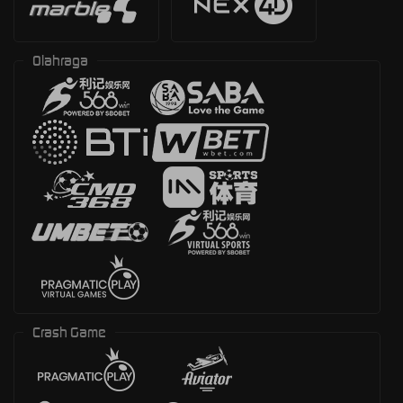
Olahraga
Crash Game