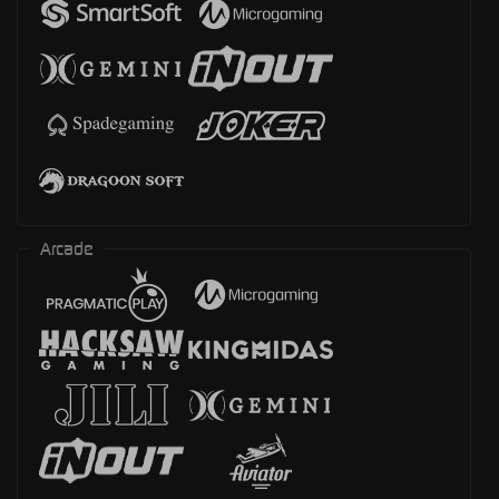
Arcade