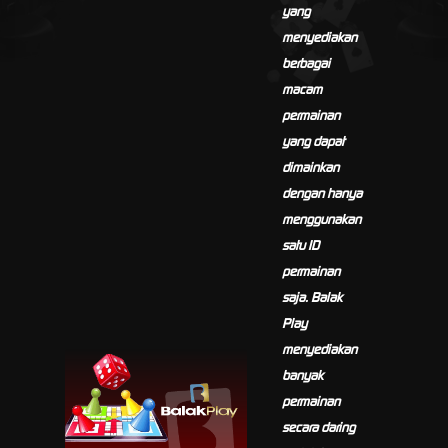
yang
menyediakan
berbagai
macam
permainan
yang dapat
dimainkan
dengan hanya
menggunakan
satu ID
permainan
saja. Balak
Play
menyediakan
banyak
permainan
secara daring