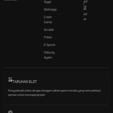
Togel
Olahraga
Crash
Game
Arcade
Poker
E-Sports
Sabung
Ayam
TARUHAN SLOT
Penyedia slot online dengan beragam pilihan game menarik yang memudahkan
pemain untuk mencapai jackpot