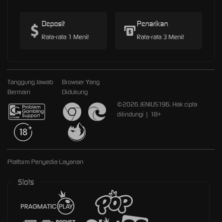
Deposit
Penarikan
Rata-rata 1 Menit
Rata-rata 3 Menit
Tanggung Jawab
Browser Yang
Bermain
Didukung
©2026 JENIUS196. Hak cipta
dilindungi | 18+
Platform Penyedia Layanan
Slots