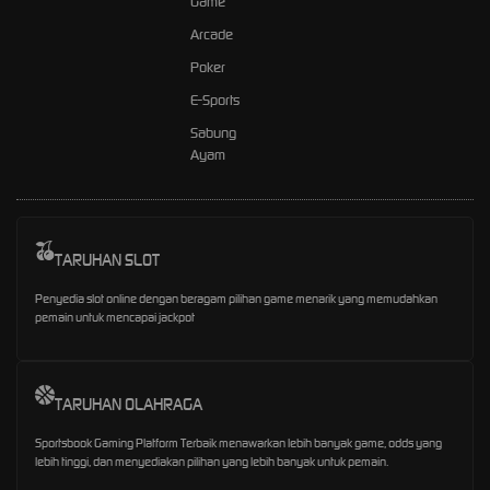
Game
Arcade
Poker
E-Sports
Sabung
Ayam
TARUHAN SLOT
Penyedia slot online dengan beragam pilihan game menarik yang memudahkan
pemain untuk mencapai jackpot
TARUHAN OLAHRAGA
Sportsbook Gaming Platform Terbaik menawarkan lebih banyak game, odds yang
lebih tinggi, dan menyediakan pilihan yang lebih banyak untuk pemain.