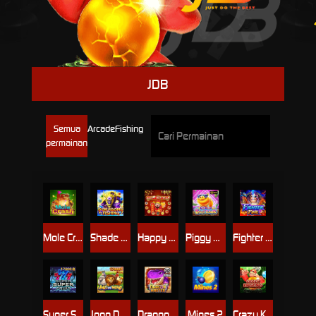
JDB
Semua
Arcade
Fishing
permainan
Mole Crash
Shade Dragons Fishing
Happy New Year
Piggy Bank TapTap
Fighter Fire
Super Super Fruit
Jogo Do Bicho
Dragon Master
Mines 2
Crazy King Kong