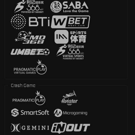
Crash Game