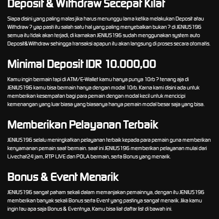
Deposit & Withdraw Secepat Kilat
Siapa disini yang paling malas jika harus menunggu lama ketika melakukan Deposit atau
Withdraw ? yap pasti itu salah satu hal yang paling menyebalkan bukan ? di JENIUS196
semua itu tidak akan terjadi, di karnakan JENIUS196 sudah menggunakan system auto
Deposit&Withdraw sehingga transaksi apapun itu akan langsung di proses secara otomatis.
Minimal Deposit IDR 10.000,00
Kamu ingin bermain tapi di ATM/E-Wallet kamu hanya punya 10rb ? tenang aja di
JENIUS196 kamu bisa bermain hanya dengan modal 10rb. Karna kami disini ada untuk
memberikan kesempatan bagi para pemain dengan modal kecil untuk mencicipi
kemenangan yang luar biasa yang biasanya hanya pemain modal besar saja yang bisa.
Memberikan Pelayanan Terbaik
JENIUS196 selalu meningkatkan pelayanan terbaik kepada para pemain guna memberikan
kenyamanan pemain saat bermain. saat ini JENIUS196 memberikan pelayanan mulai dari
Livechat24 jam, RTP LIVE dan POLA bermain, serta Bonus yang menarik.
Bonus & Event Menarik
JENIUS196 sangat paham sekali dalam memanjakan pemainnya, dengan itu JENIUS196
memberikan banyak sekali Bonus serta Event yang pastinya sangat menarik. Jika kamu
ingin tau apa saja Bonus & Eventnya, Kamu bisa liat daftar list di bawah ini.