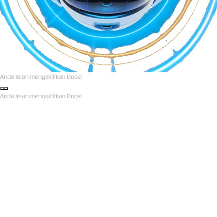
Anda telah mengaktifkan Boost
Anda telah mengaktifkan Boost