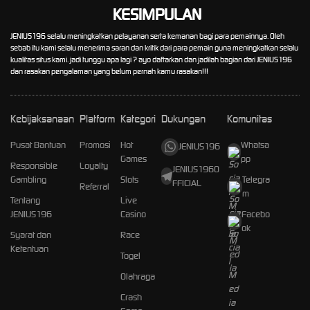
KESIMPULAN
JENIUS196 selalu meningkatkan pelayanan serta kemanan bagi para pemainnya. Oleh
sebab itu kami selalu menerima saran dan kritik dari para pemain guna meningkatkan selalu
kualitas situs kami. jadi tunggu apa lagi ? ayo daftarkan dan jadilah bagian dari JENIUS196
dan rasakan pengalaman yang belum pernah kamu rasakan!!!
Kebijaksanaan
Platform
Kategori
Dukungan
Komunitas
Pusat Bantuan
Promosi
Hot
Whatsa
JENIUS196
Games
pp
Responsible
Loyalty
JENIUS196O
Gambling
Slots
Telegra
FFICIAL
Referral
m
Tentang
Live
JENIUS196
Casino
Facebo
ok
Syarat dan
Race
Ketentuan
Togel
Olahraga
Crash