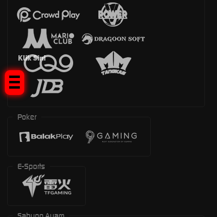
Klik Sini
Poker
E-Sports
Sabung Ayam