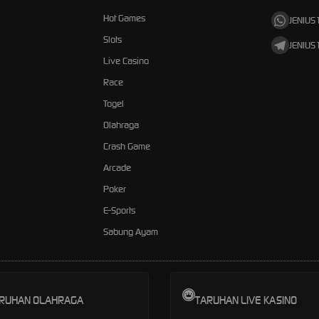
Hot Games
JENIUS
Slots
JENIUS
Live Casino
Race
Togel
Olahraga
Crash Game
Arcade
Poker
E-Sports
Sabung Ayam
RUHAN OLAHRAGA
TARUHAN LIVE KASINO