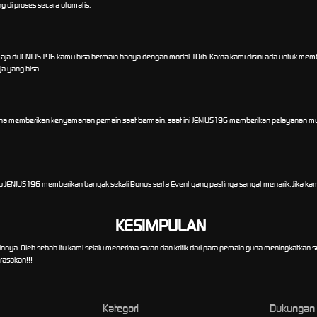
 di proses secara otomatis.
 aja di JENIUS196 kamu bisa bermain hanya dengan modal 10rb. Karna kami disini ada untuk mem
a yang bisa.
na memberikan kenyamanan pemain saat bermain. saat ini JENIUS196 memberikan pelayanan mula
NIUS196 memberikan banyak sekali Bonus serta Event yang pastinya sangat menarik. Jika kamu in
KESIMPULAN
 Oleh sebab itu kami selalu menerima saran dan kritik dari para pemain guna meningkatkan selalu
rasakan!!!
Kategori
Dukungan