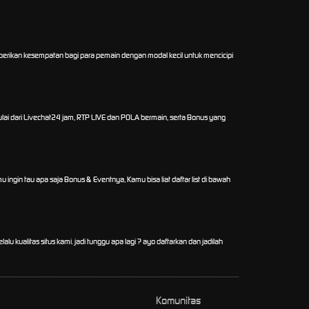
berikan kesempatan bagi para pemain dengan modal kecil untuk mencicipi
i dari Livechat24 jam, RTP LIVE dan POLA bermain, serta Bonus yang
gin tau apa saja Bonus & Eventnya, Kamu bisa liat daftar list di bawah
 kualitas situs kami. jadi tunggu apa lagi ? ayo daftarkan dan jadilah
Komunitas