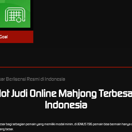
Goal
ar Berlisensi Resmi di Indonesia
ot Judi Online Mahjong Terbesar
Indonesia
besar bagi sebagian pemain yang memiliki modal minim, di JENIUS196 pemain bisa bermain hanya
ang besar.