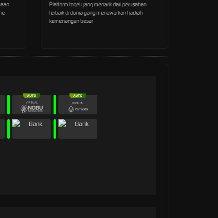
haan
Platform togel yang menarik dari perusahan
ame
terbaik di dunia yang menawarkan hadiah
kemenangan besar