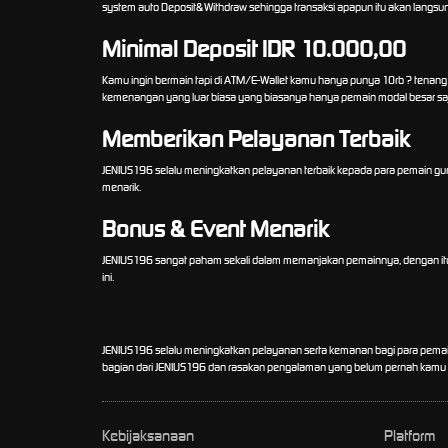
system auto Deposit&Withdraw sehingga transaksi apapun itu akan langsung
Minimal Deposit IDR 10.000,00
Kamu ingin bermain tapi di ATM/E-Wallet kamu hanya punya 10rb ? tenang
kemenangan yang luar biasa yang biasanya hanya pemain modal besar saj
Memberikan Pelayanan Terbaik
JENIUS196 selalu meningkatkan pelayanan terbaik kepada para pemain gu
menarik.
Bonus & Event Menarik
JENIUS196 sangat paham sekali dalam memanjakan pemainnya, dengan itu JE
ini.
JENIUS196 selalu meningkatkan pelayanan serta kemanan bagi para pemainnya.
bagian dari JENIUS196 dan rasakan pengalaman yang belum pernah kamu 
Kebijaksanaan
Platform