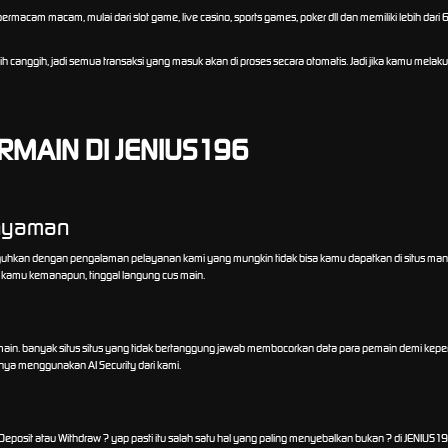
bermacam macam, mulai dari slot game, live casino, sports games, poker dll dan memiliki lebih d
canggih, jadi semua transaksi yang masuk akan di proses secara otomatis. Jadi jika kamu melak
MAIN DI JENIUS196
 nyaman
guhkan dengan pengalaman pelayanan kami yang mungkin tidak bisa kamu dapatkan di situs manapun,
 kamu kemanapun, tinggal langung cus main.
n. banyak situs situs yang tidak bertanggung jawab membocorkan data para pemain demi kepenti
ya menggunakan AI Security dari kami.
 Deposit atau Withdraw ? yap pasti itu salah satu hal yang paling menyebalkan bukan ? di JENIUS