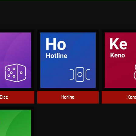
Dice
Hotline
Ken