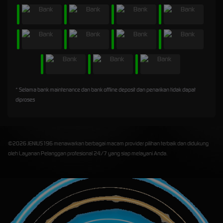
* Selama bank maintenance dan bank offline deposit dan penarikan tidak dapat
diproses
©2026 JENIUS196 menawarkan berbagai macam provider pilihan terbaik dan didukung
oleh Layanan Pelanggan profesional 24/7 yang siap melayani Anda.