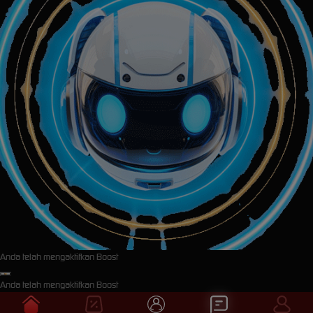
Anda telah mengaktifkan Boost
Anda telah mengaktifkan Boost