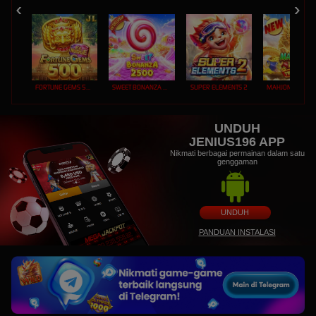
FORTUNE GEMS 500
SWEET BONANZA 2500
SUPER ELEMENTS 2
UNDUH
JENIUS196 APP
Nikmati berbagai permainan dalam satu
genggaman
UNDUH
PANDUAN INSTALASI