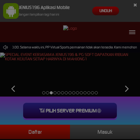
×
JENIUS196 Aplikasi Mobile
UNDUH
Jangan tampilkan lagi hari ini
5.00.00. Selama waktu ini, PP Virtual Sports permainan tidak akan tersedia. Kami memohon maa
📶
PILIH SERVER PREMIUM
🌐
Daftar
Masuk